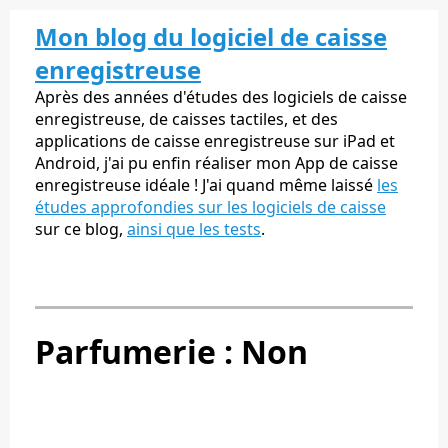
Mon blog du logiciel de caisse
enregistreuse
Après des années d'études des logiciels de caisse
enregistreuse, de caisses tactiles, et des
applications de caisse enregistreuse sur iPad et
Android, j'ai pu enfin réaliser mon App de caisse
enregistreuse idéale ! J'ai quand même laissé
les
études approfondies sur les logiciels de caisse
sur ce blog,
ainsi que les tests
.
Parfumerie : Non