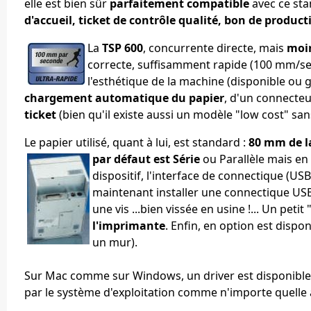
elle est bien sûr
parfaitement compatible
avec ce sta
d'accueil, ticket de contrôle qualité, bon de product
La
TSP 600
, concurrente directe, mais
moi
correcte, suffisamment rapide
(100 mm/sec
l'esthétique de la machine (disponible ou g
chargement automatique du papier
, d'un connecte
ticket
(bien qu'il existe aussi un modèle "low cost" san
Le papier utilisé, quant à lui, est standard :
80 mm de l
par défaut est Série
ou Parallèle
mais en
dispositif, l'interface de connectique (USB,
maintenant installer une connectique US
une vis ...bien vissée en usine !... Un peti
l'imprimante
. Enfin, en option est dispo
un mur).
Sur Mac comme sur Windows, un driver est disponible pou
par le système d'exploitation comme n'importe quelle