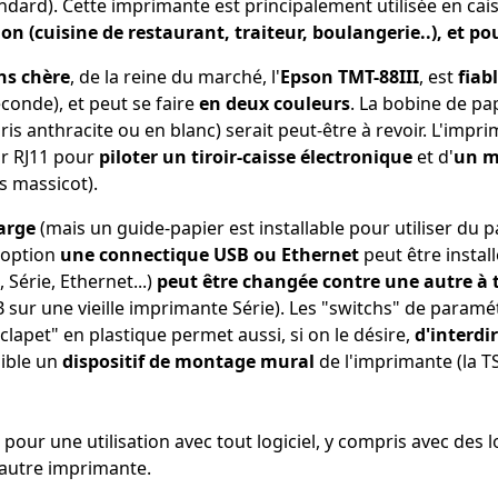
ndard). Cette imprimante est principalement utilisée en cai
ion (cuisine de restaurant, traiteur, boulangerie..), et po
ns chère
, de la reine du marché, l'
Epson TMT-88III
, est
fiab
onde), et peut se faire
en deux couleurs
. La bobine de pa
ris anthracite ou en blanc) serait peut-être à revoir. L'impr
ur RJ11 pour
piloter un tiroir-caisse électronique
et d'
un m
s massicot).
arge
(mais un guide-papier est installable
pour utiliser du 
 option
une connectique USB ou Ethernet
peut être instal
 Série, Ethernet...)
peut être changée contre une autre 
B sur
une vieille imprimante Série). Les "switchs" de paramé
t "clapet" en plastique permet aussi, si on le désire,
d'interdi
nible un
dispositif de montage mural
de l'imprimante (la T
r une utilisation avec tout logiciel, y compris avec des log
 autre imprimante.