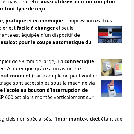
sse mais peut être
aussi utilisée pour un comptoir
ur tout type de reçu
...
le, pratique et économique
. L'impression est très
pier est
facile à changer
et seule
imante est équipée d'un dispositif de
assicot pour la coupe automatique du
papier de 58 mm de large). La
connectique
lée. A noter que grâce à un astucieux
à tout moment
(par exemple on peut vouloir
trage sont accessibles sous la machine via
re l'accès au bouton d'interruption de
SP 600 est alors montée verticalement sur
iciels non spécialisés, l'
imprimante-ticket
étant vue