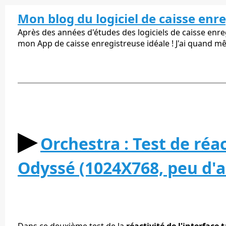
Mon blog du logiciel de caisse enr
Après des années d'études des logiciels de caisse enregi
mon App de caisse enregistreuse idéale ! J'ai quand m
▶︎
Orchestra : Test de réac
Odyssé (1024X768, peu d'ar
Dans ce deuxième test de la
réactivité de l'interface 