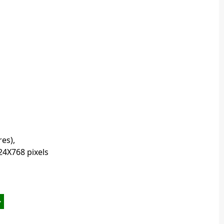
es),
24X768 pixels