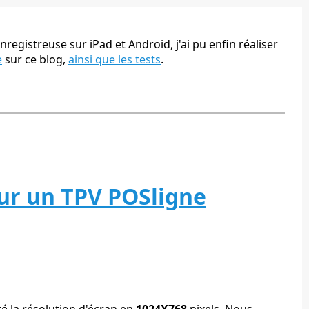
nregistreuse sur iPad et Android, j'ai pu enfin réaliser
e
sur ce blog,
ainsi que les tests
.
 sur un TPV POSligne
é la résolution d'écran en
1024X768
pixels. Nous