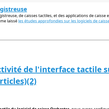
egistreuse
streuse, de caisses tactiles, et des applications de caisse e
ême laissé
les études approfondies sur les logiciels de caiss
tivité de l'interface tactile
ticles)(2)
tactile du logiciel de caisse Orchestra
, nous avons configur