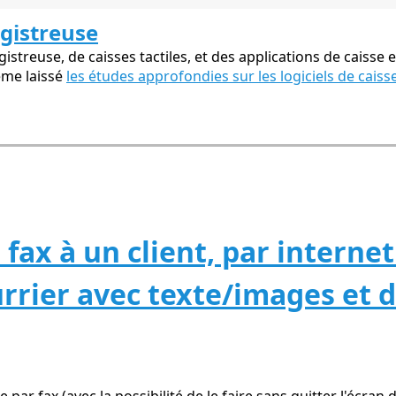
egistreuse
streuse, de caisses tactiles, et des applications de caisse e
ême laissé
les études approfondies sur les logiciels de caiss
 fax à un client, par interne
urrier avec texte/images et d
par fax (avec la possibilité de le faire sans quitter l'écran 