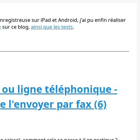
nregistreuse sur iPad et Android, j'ai pu enfin réaliser
e
sur ce blog,
ainsi que les tests
.
t ou ligne téléphonique -
e l'envoyer par fax (6)
de caisse), comment cela se passe-t-il en pratique ?