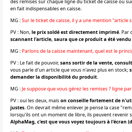
des remises sur chaque ligne du ticket de caisse ou sur
en fait indispensables en caisse.
MG :
Sur le ticket de caisse, il y a une mention "article 
PV : Non,
le prix soldé est directement imprimé
. Par
scannant l'article, saura que ce produit a été vendu
MG :
Parlons de la caisse maintenant, quel est le pri
PV : Le fait de pouvoir,
sans sortir de la vente, consu
vous parle d'un article que vous n'avez plus en stock;
s
demander la disponibilité du produit
.
MG :
Je suppose que vous gérez les remises ? ligne par 
PV : oui les deux, mais
on conseille fortement de n'uti
justes
. On devrait même enlever je pense la case "remis
lorsqu'ils ont un moment de libre, ils peuvent revenir s
AlphaMag, c'est que vous voyez toujours à l'écran (de