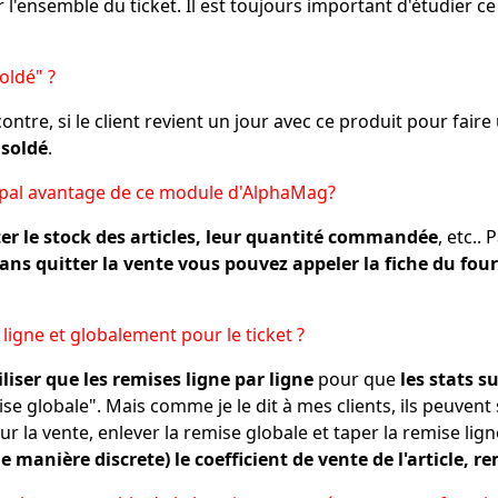
 l'ensemble du ticket. Il est toujours important d'étudier ce
soldé" ?
 contre, si le client revient un jour avec ce produit pour fa
 soldé
.
ncipal avantage de ce module d'AlphaMag?
lter le stock des articles, leur quantité commandée
, etc..
ans quitter la vente vous pouvez appeler la fiche du fourn
ligne et globalement pour le ticket ?
liser que les remises ligne par ligne
pour que
les stats s
e globale". Mais comme je le dit à mes clients, ils peuvent s
ur la vente, enlever la remise globale et taper la remise lign
 manière discrete) le coefficient de vente de l'article, r