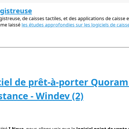
egistreuse
streuse, de caisses tactiles, et des applications de caisse e
ême laissé
les études approfondies sur les logiciels de caiss
ciel de prêt-à-porter Quoram
stance - Windev (2)
iété
I-Nova
, nous allons voir que le
logiciel point de vent