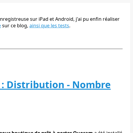
nregistreuse sur iPad et Android, j'ai pu enfin réaliser
e
sur ce blog,
ainsi que les tests
.
 : Distribution - Nombre
e pour boutique de prêt-à-porter Quoram
a été installé