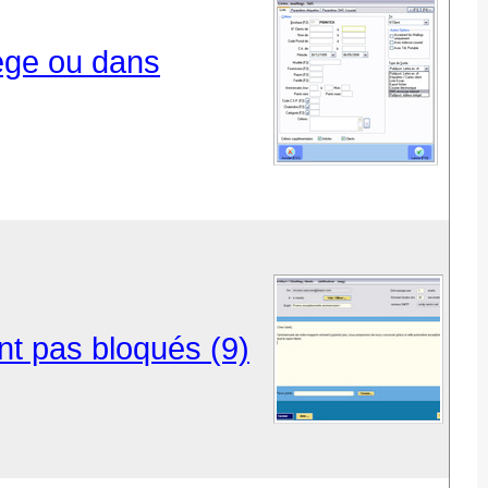
iège ou dans
ent pas bloqués (9)