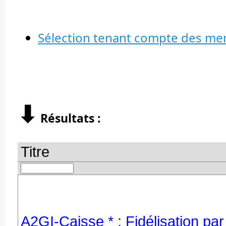
Sélection tenant compte des me
⬇︎
Résultats :
Titre
A2GI-Caisse * : Fidélisation par 