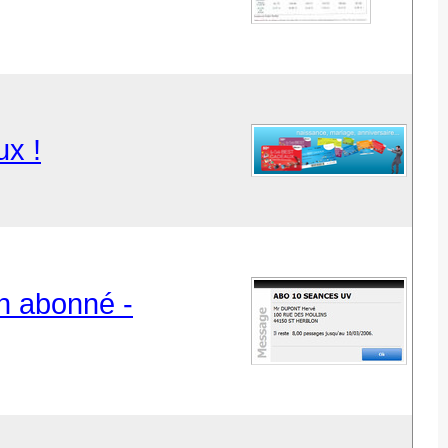
ux !
un abonné -