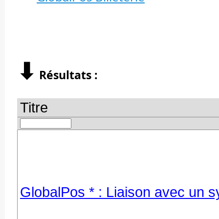
⬇︎
Résultats :
Titre
GlobalPos * : Liaison avec un s