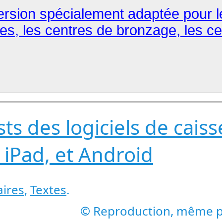
 Version spécialement adaptée pour l
ues, les centres de bronzage, les cen
sts des logiciels de cais
 iPad, et Android
ires
,
Textes
.
© Reproduction, même par