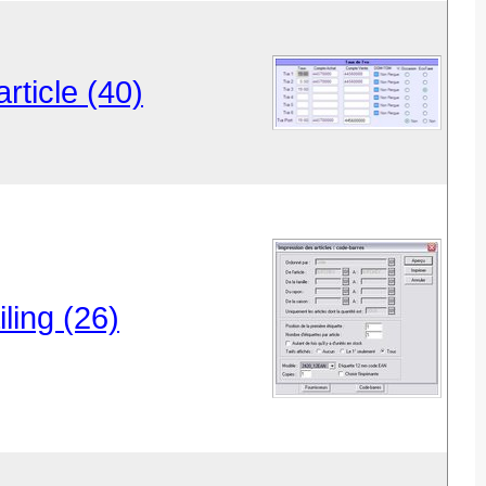
rticle (40)
ling (26)