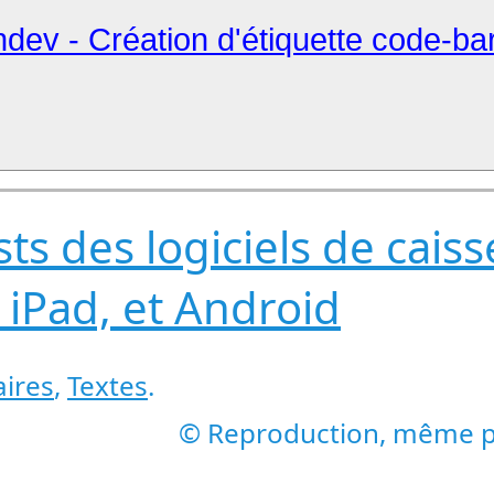
ndev - Création d'étiquette code-bar
sts des logiciels de cais
 iPad, et Android
ires
,
Textes
.
© Reproduction, même par