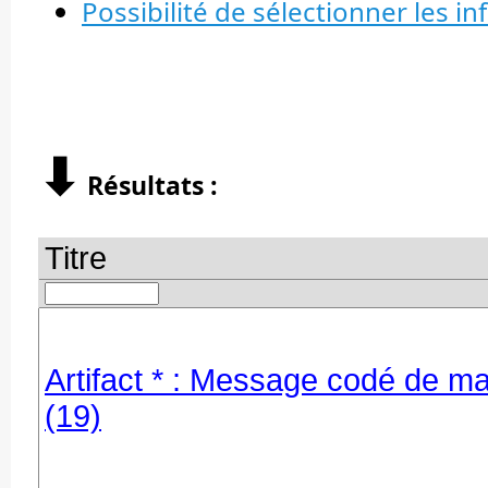
Possibilité de sélectionner les in
⬇︎
Résultats :
Titre
Artifact * : Message codé de marg
(19)