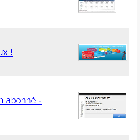
ux !
un abonné -