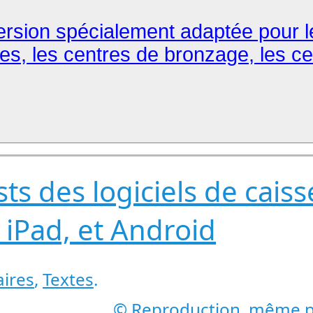
 Version spécialement adaptée pour l
ues, les centres de bronzage, les cen
sts des logiciels de cais
 iPad, et Android
ires
,
Textes
.
© Reproduction, même par